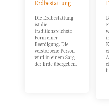
Erdbestattung
F
Die Erdbestattung
B
ist die
F
traditionsreichste
w
Form einer
i
Beerdigung. Die
K
verstorbene Person
e
wird in einem Sarg
A
der Erde übergeben.
e
b